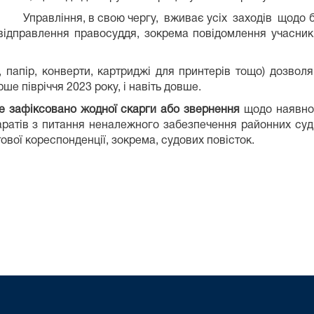
Управління, в свою чергу, вживає усіх заходів щодо бе
відправлення правосуддя, зокрема повідомлення учасн
, папір, конверти, картриджі для принтерів тощо) дозвол
ше півріччя 2023 року, і навіть довше.
е зафіксовано жодної скарги або звернення
щодо наявнос
апаратів з питання неналежного забезпечення районних су
вої кореспонденції, зокрема, судових повісток.