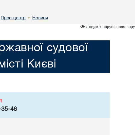
Прес-центр
Новини
•
Людям з порушенням зору
ржавної судової
місті Києві
л
-35-46