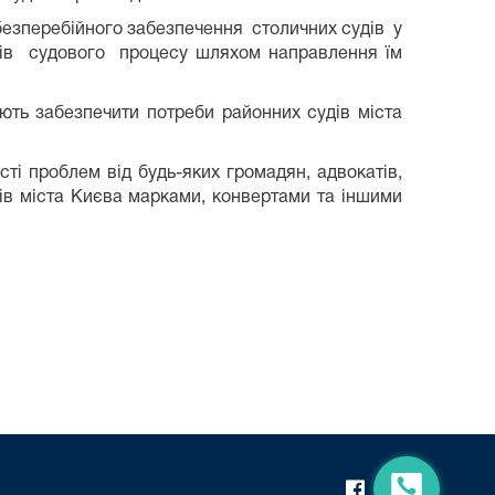
зперебійного забезпечення столичних судів у
иків судового процесу шляхом направлення їм
яють забезпечити потреби районних судів міста
ті проблем від будь-яких громадян, адвокатів,
дів міста Києва марками, конвертами та іншими