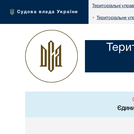
Територіальні упра
Судова влада України
Територіальне упр
•
Тери
Єдини