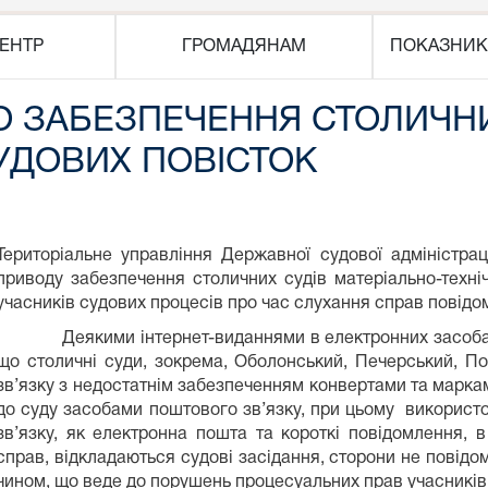
ЕНТР
ГРОМАДЯНАМ
ПОКАЗНИК
 ЗАБЕЗПЕЧЕННЯ СТОЛИЧНИ
УДОВИХ ПОВІСТОК
Територіальне управління Державної судової адміністраці
приводу забезпечення столичних судів матеріально-техн
учасників судових процесів про час слухання справ повідо
Деякими інтернет-виданнями в електронних засобах м
що столичні суди, зокрема, Оболонський, Печерський, П
зв’язку з недостатнім забезпеченням конвертами та марк
до суду засобами поштового зв’язку, при цьому використо
зв’язку, як електронна пошта та короткі повідомлення, 
справ, відкладаються судові засідання, сторони не повід
чином, що веде до порушень процесуальних прав учасників 